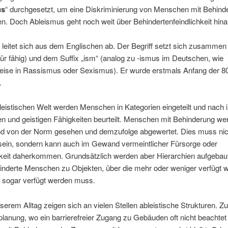
us
“ durchgesetzt, um eine Diskriminierung von Menschen mit Behind
n. Doch Ableismus geht noch weit über Behindertenfeindlichkeit hina
leitet sich aus dem Englischen ab. Der Begriff setzt sich zusammen 
für fähig) und dem Suffix „ism“ (analog zu -ismus im Deutschen, wie
weise in Rassismus oder Sexismus). Er wurde erstmals Anfang der 8
.
bleistischen Welt werden Menschen in Kategorien eingeteilt und nach 
en und geistigen Fähigkeiten beurteilt. Menschen mit Behinderung we
d von der Norm gesehen und demzufolge abgewertet. Dies muss nic
 sein, sondern kann auch im Gewand vermeintlicher Fürsorge oder
hkeit daherkommen. Grundsätzlich werden aber Hierarchien aufgebau
inderte Menschen zu Objekten, über die mehr oder weniger verfügt 
r sogar verfügt werden muss.
serem Alltag zeigen sich an vielen Stellen ableistische Strukturen. Z
planung, wo ein barrierefreier Zugang zu Gebäuden oft nicht beachtet