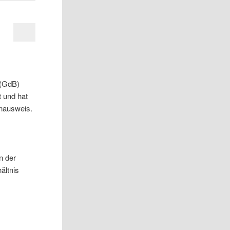
 (GdB)
 und hat
enausweis.
n der
ältnis