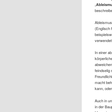
„
Ableism
beschreibe
Ableismus 
(Englisch 
beispiels
verwendet
In einer a
körperlich
abweichen
feindselig
Freundlic
macht beh
kann, ode
Auch in un
in der Bau