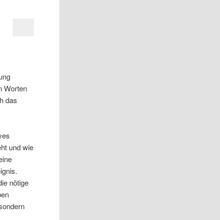
rung
n Worten
ch das
ves
eht und wie
eine
ignis.
ie nötige
ben
 sondern