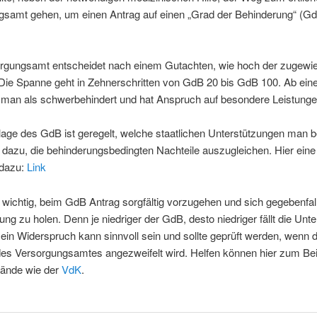
gsamt gehen, um einen Antrag auf einen „Grad der Behinderung“ (G
rgungsamt entscheidet nach einem Gutachten, wie hoch der zugew
. Die Spanne geht in Zehnerschritten von GdB 20 bis GdB 100. Ab e
t man als schwerbehindert und hat Anspruch auf besondere Leistunge
lage des GdB ist geregelt, welche staatlichen Unterstützungen man
 dazu, die behinderungsbedingten Nachteile auszugleichen. Hier eine
 dazu:
Link
o wichtig, beim GdB Antrag sorgfältig vorzugehen und sich gegebenfal
ung zu holen. Denn je niedriger der GdB, desto niedriger fällt die Unt
ein Widerspruch kann sinnvoll sein und sollte geprüft werden, wenn 
es Versorgungsamtes angezweifelt wird. Helfen können hier zum Bei
bände wie der
VdK
.