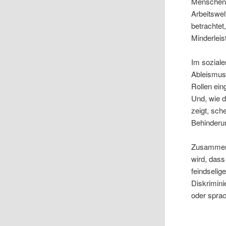
Menschen 
Arbeitswel
betrachtet
Minderleis
Im soziale
Ableismus.
Rollen ein
Und, wie d
zeigt, sc
Behinderu
Zusammenf
wird, dass
feindselig
Diskrimini
oder spra