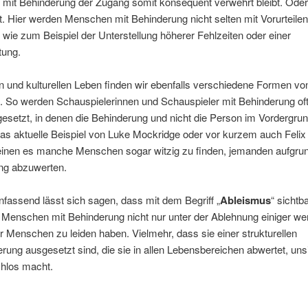
mit Behinderung der Zugang somit konsequent verwehrt bleibt. Oder 
t. Hier werden Menschen mit Behinderung nicht selten mit Vorurteile
, wie zum Beispiel der Unterstellung höherer Fehlzeiten oder einer
tung.
n und kulturellen Leben finden wir ebenfalls verschiedene Formen vo
 So werden Schauspielerinnen und Schauspieler mit Behinderung oft 
gesetzt, in denen die Behinderung und nicht die Person im Vordergrun
as aktuelle Beispiel von Luke Mockridge oder vor kurzem auch Felix
heinen es manche Menschen sogar witzig zu finden, jemanden aufgrun
ng abzuwerten.
assend lässt sich sagen, dass mit dem Begriff „
Ableismus
“ sicht
 Menschen mit Behinderung nicht nur unter der Ablehnung einiger we
er Menschen zu leiden haben. Vielmehr, dass sie einer strukturellen
erung ausgesetzt sind, die sie in allen Lebensbereichen abwertet, uns
chlos macht.