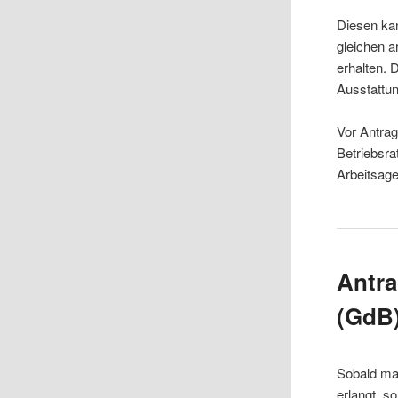
Diesen kan
gleichen a
erhalten. 
Ausstattun
Vor Antrag
Betriebsra
Arbeitsag
Antra
(GdB
Sobald ma
erlangt, s