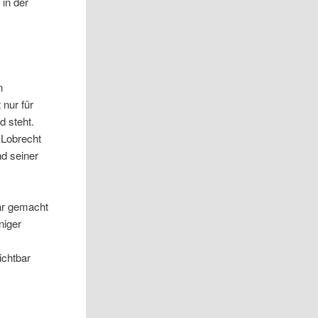
in der
n
n
nur für
d steht.
 Lobrecht
d seiner
bar gemacht
niger
ichtbar