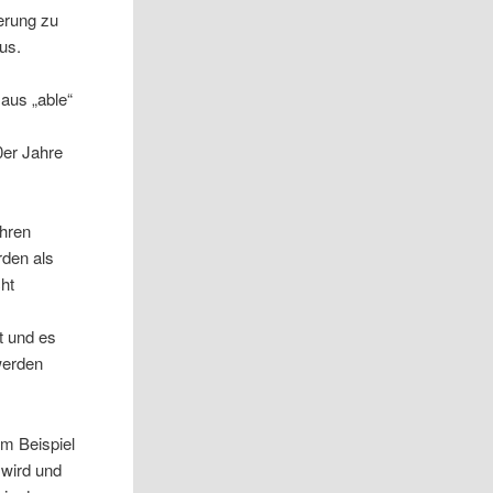
erung zu
us.
aus „able“
0er Jahre
ihren
rden als
ht
t und es
werden
um Beispiel
 wird und