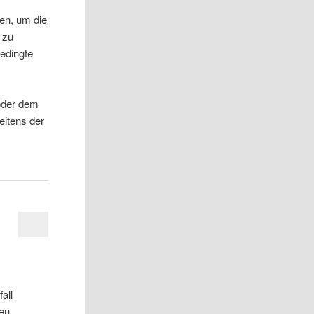
len, um die
 zu
bedingte
 oder dem
eitens der
all
hen