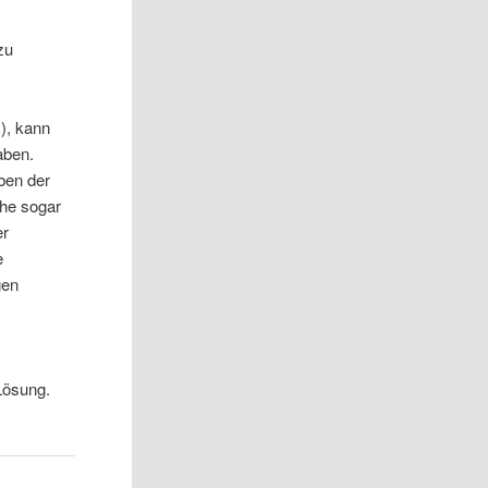
zu
), kann
aben.
ben der
che sogar
er
e
gen
 Lösung.