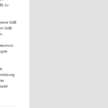
dB) zu
iesene GdB
inem GdB
n.
 bekommt.
 gute
ls
erstützung
das
spiel