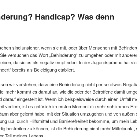
nderung? Handicap? Was denn
schen sind unsicher, wenn sie mit, oder über Menschen mit Behinde
 Sie versuchen das Wort „Behinderung“ zu umgehen oder mit andere
iben, da sie es als negativ empfinden. In der Jugendsprache hat si
ndert“ bereits als Beleidigung etabliert.
sen wir verstehen, dass eine Behinderung nicht per se etwas Negati
 Viel mehr kommt es darauf an, wie die oder der Betroffene damit umg
 darauf eingestellt ist. Wenn ich beispielsweise durch einen Unfall m
it verliere, ist es natürlich im ersten Moment ein sehr schlimmes Ere
ann aber gelernt habe, mit der Situation umzugehen und von außen d
ung u.a. durch Hilfsmittel und Barrierefreiheit bekomme, um mein Le
dig bestreiten zu können, ist die Behinderung nicht mehr Mittelpunkt,
er Teil meines Lebens.